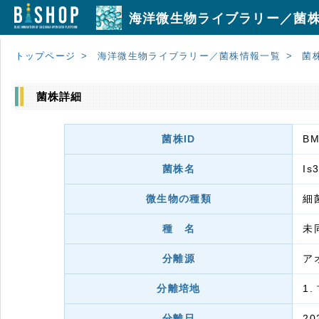
海洋微生物ライブラリー／菌
トップページ
海洋微生物ライブラリー／菌株情報一覧
菌
菌株詳細
菌株ID
BM
菌株名
Is
微生物の種類
細菌
種 名
未
分離源
ア
分離培地
1.
分離日
20