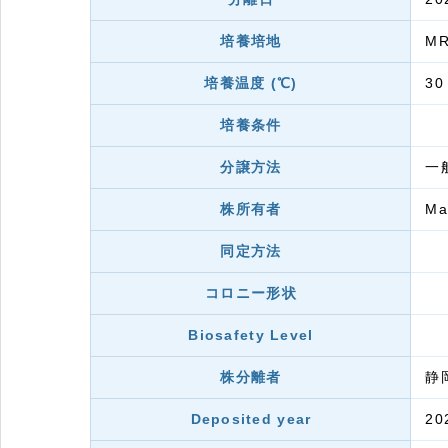
培養培地
M
培養温度 (℃)
30
培養条件
分譲方法
一
株所有者
M
同定方法
コロニー形状
Biosafety Level
株分離者
静
Deposited year
20