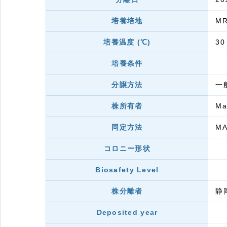
培養培地
M
培養温度 (℃)
30
培養条件
分譲方法
一
株所有者
M
同定方法
MA
コロニー形状
Biosafety Level
株分離者
静
Deposited year