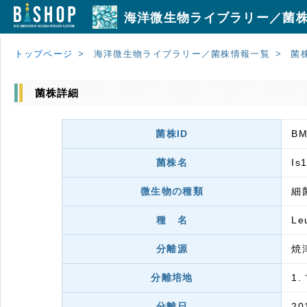
海洋微生物ライブラリー／菌
トップページ
海洋微生物ライブラリー／菌株情報一覧
菌
菌株詳細
菌株ID
BM
菌株名
Is
微生物の種類
細
種 名
Le
分離源
焼
分離培地
1.
分離日
20